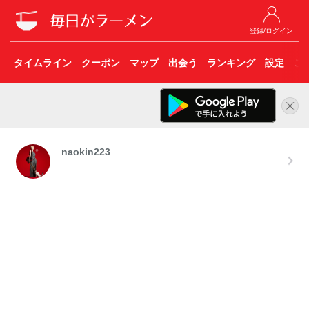
登録/ログイン
タイムライン
クーポン
マップ
出会う
ランキング
設定
こ
naokin223