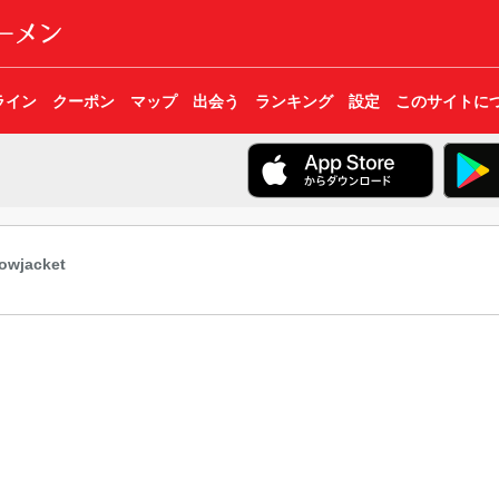
ライン
クーポン
マップ
出会う
ランキング
設定
このサイトに
owjacket