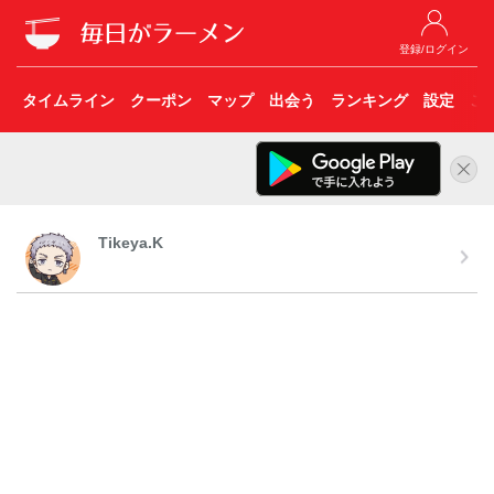
登録/ログイン
タイムライン
クーポン
マップ
出会う
ランキング
設定
こ
Tikeya.K