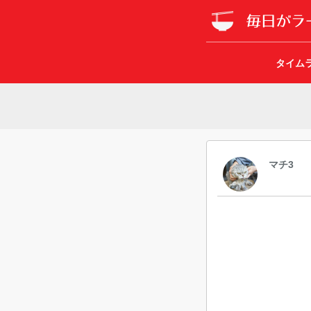
タイム
マチ3