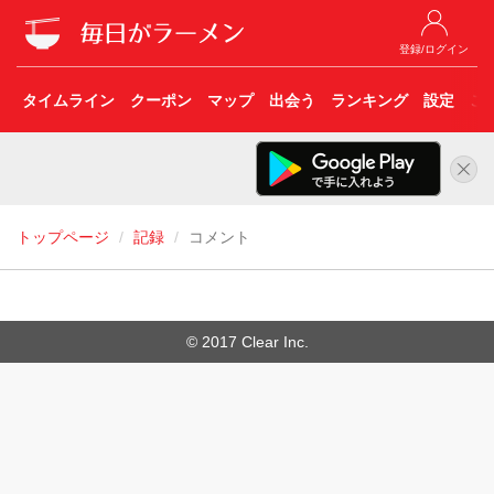
登録/ログイン
タイムライン
クーポン
マップ
出会う
ランキング
設定
こ
トップページ
記録
コメント
© 2017 Clear Inc.