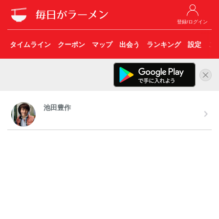
登録/ログイン
タイムライン
クーポン
マップ
出会う
ランキング
設定
こ
池田豊作