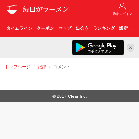
登録/ログイン
タイムライン
クーポン
マップ
出会う
ランキング
設定
こ
トップページ
記録
コメント
© 2017 Clear Inc.