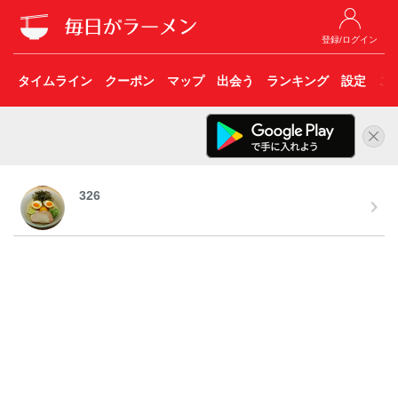
登録/ログイン
タイムライン
クーポン
マップ
出会う
ランキング
設定
こ
326