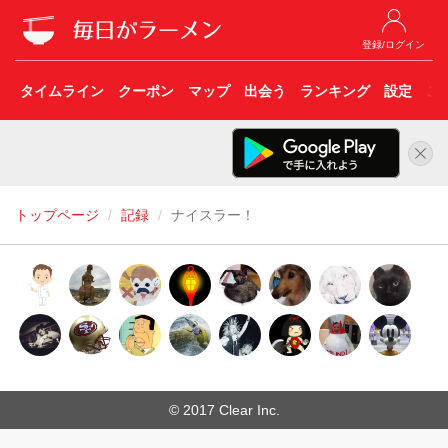
登録/ログイン
タイムライン
クーポン
マップ
出会う
ランキング
設定
こ
トップページ
記録
ナイスラー！
© 2017 Clear Inc.