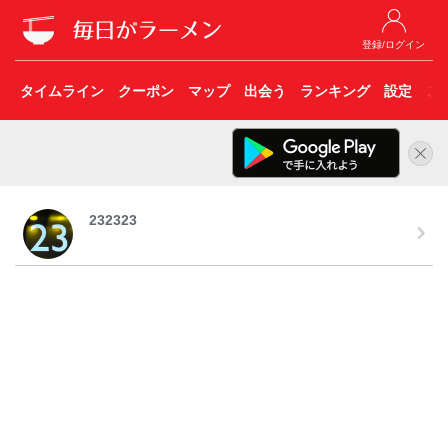
登録/ログイン
タイムライン
クーポン
マップ
出会う
ランキング
設定
こ
232323