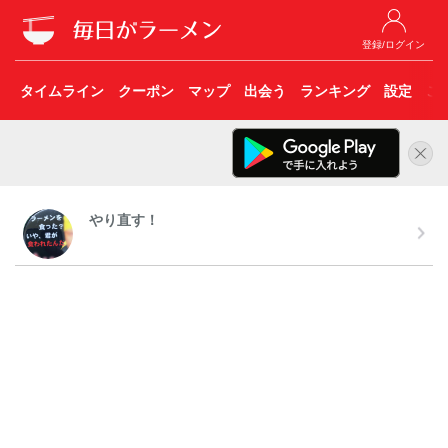
登録/ログイン
タイムライン
クーポン
マップ
出会う
ランキング
設定
こ
やり直す！