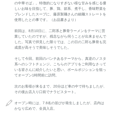
の中華そば」。特徴的になりすぎない様な甘みを感じる優
しいお味を目指して、豚、鶏、節系、煮干し、香味野菜を
ブレンドしたスープに、藤原製麺さんの細麺ストレートを
使用したとの事です。（お品書きより）
前回は、8月10日に、二郎系と豚骨ラーメンをテーマに営
業していたのですが、残念ながら伺うことが出来ませんで
した。写真で拝見した限りでは、この日の二郎も豚骨も完
成度が高そうで美味しそうでした。
そして今回。前回のパンチあるテーマから、真逆のノスタ
系へのシフトチェンジ。こちらのアプリをご利用なさって
いる皆さんに紹介したいと思い、ポールポジションを狙っ
てオープン1時間前に訪問。
次のお客様が来るまで、20分ほど車の中で待ちましたが、
その後お店入り口前でナラビスタート。
オープン時には、7.8名の並びが発生しましたが、店内は
かなり広めで、全員入店。