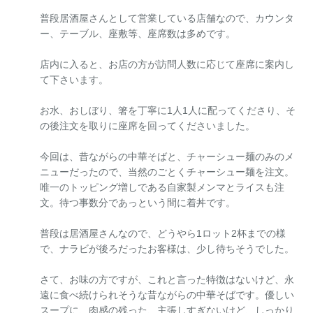
普段居酒屋さんとして営業している店舗なので、カウンタ
ー、テーブル、座敷等、座席数は多めです。
店内に入ると、お店の方が訪問人数に応じて座席に案内し
て下さいます。
お水、おしぼり、箸を丁寧に1人1人に配ってくださり、そ
の後注文を取りに座席を回ってくださいました。
今回は、昔ながらの中華そばと、チャーシュー麺のみのメ
ニューだったので、当然のごとくチャーシュー麺を注文。
唯一のトッピング増しである自家製メンマとライスも注
文。待つ事数分であっという間に着丼です。
普段は居酒屋さんなので、どうやら1ロット2杯までの様
で、ナラビが後ろだったお客様は、少し待ちそうでした。
さて、お味の方ですが、これと言った特徴はないけど、永
遠に食べ続けられそうな昔ながらの中華そばです。優しい
スープに、肉感の残った、主張しすぎないけど、しっかり