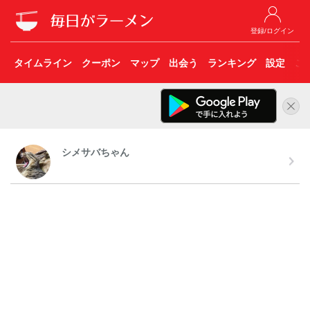
登録/ログイン
タイムライン
クーポン
マップ
出会う
ランキング
設定
こ
シメサバちゃん