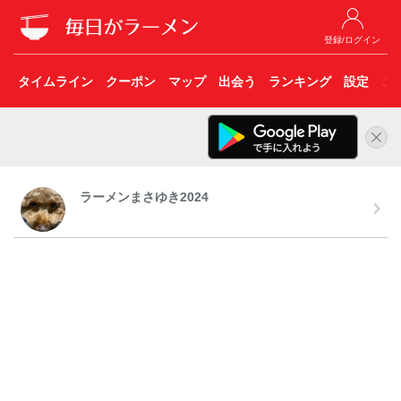
登録/ログイン
タイムライン
クーポン
マップ
出会う
ランキング
設定
こ
ラーメンまさゆき2024