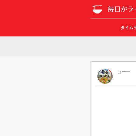
タイム
コー一