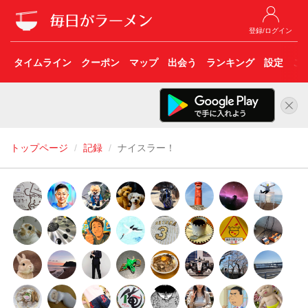
登録/ログイン
タイムライン
クーポン
マップ
出会う
ランキング
設定
こ
トップページ
記録
ナイスラー！