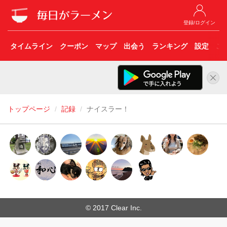
登録/ログイン
タイムライン
クーポン
マップ
出会う
ランキング
設定
こ
トップページ
記録
ナイスラー！
© 2017 Clear Inc.