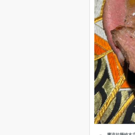
鷹流拉麺総本