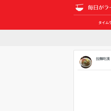
タイム
拉麵吃漢