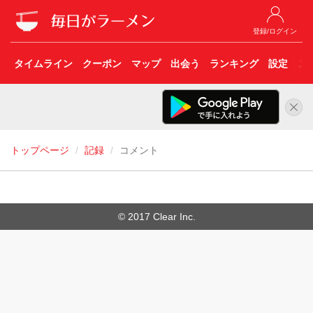
登録/ログイン
タイムライン
クーポン
マップ
出会う
ランキング
設定
こ
トップページ
記録
コメント
© 2017 Clear Inc.