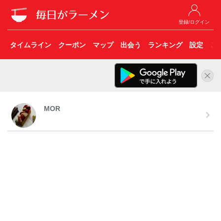
登録/ログイン
タイムライン
クーポン
マップ
出会う
ランキング
設定
こ
MOR