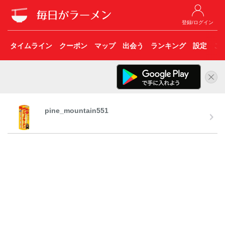
登録/ログイン
タイムライン
クーポン
マップ
出会う
ランキング
設定
こ
pine_mountain551