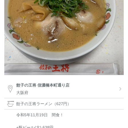
餃子の王将 信濃橋本町通り店
大阪府
餃子の王将ラーメン（627円）
令和5年11月19日 間食！
+瓶ビール(大) 638円