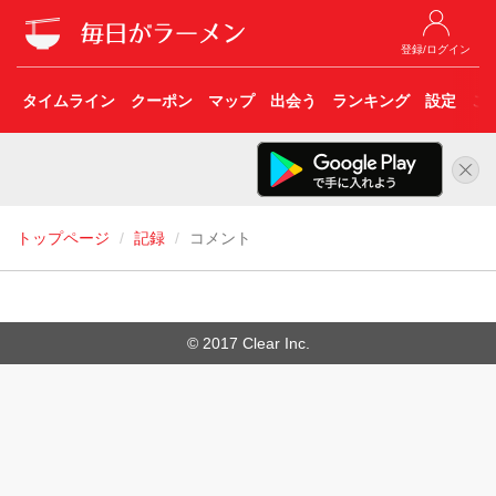
登録/ログイン
タイムライン
クーポン
マップ
出会う
ランキング
設定
こ
トップページ
記録
コメント
© 2017 Clear Inc.