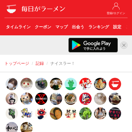
登録/ログイン
タイムライン
クーポン
マップ
出会う
ランキング
設定
こ
トップページ
記録
ナイスラー！