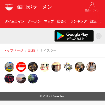
登録/ログイン
タイムライン
クーポン
マップ
出会う
ランキング
設定
こ
トップページ
記録
ナイスラー！
© 2017 Clear Inc.