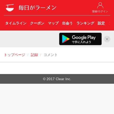
登録/ログイン
タイムライン
クーポン
マップ
出会う
ランキング
設定
こ
トップページ
記録
コメント
© 2017 Clear Inc.