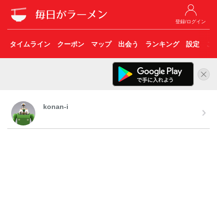
登録/ログイン
タイムライン
クーポン
マップ
出会う
ランキング
設定
こ
konan-i