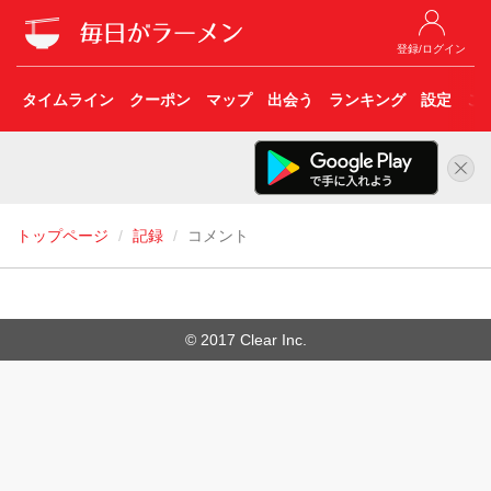
登録/ログイン
タイムライン
クーポン
マップ
出会う
ランキング
設定
こ
トップページ
記録
コメント
© 2017 Clear Inc.