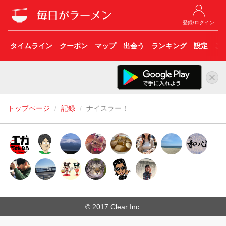
登録/ログイン
タイムライン
クーポン
マップ
出会う
ランキング
設定
こ
トップページ
記録
ナイスラー！
© 2017 Clear Inc.