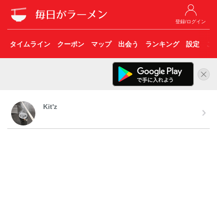
登録/ログイン
タイムライン
クーポン
マップ
出会う
ランキング
設定
こ
Kit'z