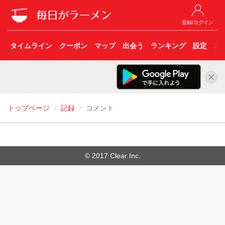
登録/ログイン
タイムライン
クーポン
マップ
出会う
ランキング
設定
こ
トップページ
記録
コメント
© 2017 Clear Inc.