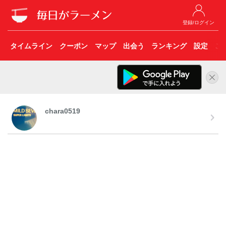
登録/ログイン
タイムライン
クーポン
マップ
出会う
ランキング
設定
こ
chara0519