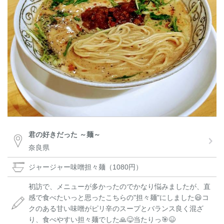
君の好きだった ～麺～
奈良県
ジャージャー味噌担々麺（1080円）
初訪で、メニューが多かったのでかなり悩みましたが、直
感で食べたいっと思ったこちらの"担々麺"にしました😃コ
クのある甘い味噌がピリ辛のスープとバランス良く混ざ
り、食べやすい担々麺でした🙏😋当たりっ🎯😆