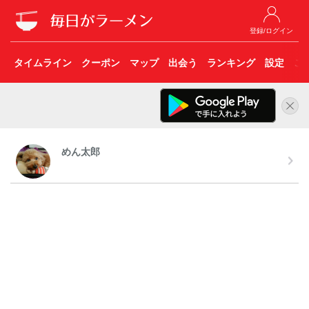
登録/ログイン
タイムライン
クーポン
マップ
出会う
ランキング
設定
こ
めん太郎