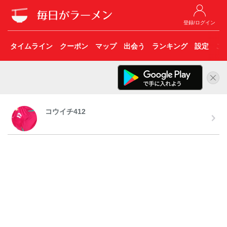
登録/ログイン
タイムライン
クーポン
マップ
出会う
ランキング
設定
こ
コウイチ412