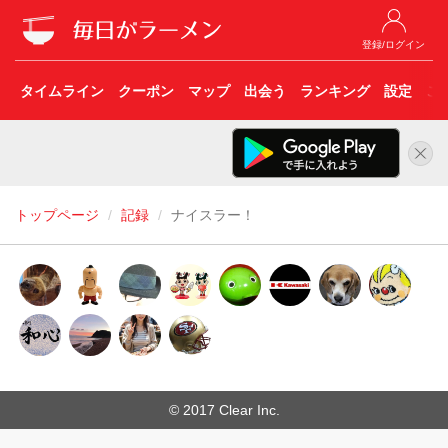
登録/ログイン
タイムライン
クーポン
マップ
出会う
ランキング
設定
こ
トップページ
記録
ナイスラー！
© 2017 Clear Inc.