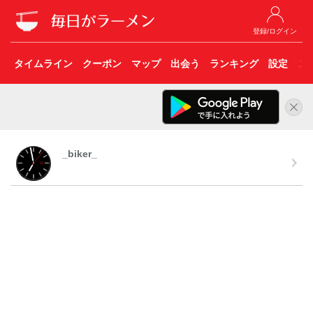
登録/ログイン
タイムライン
クーポン
マップ
出会う
ランキング
設定
こ
_biker_