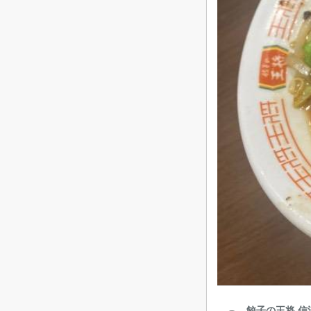
餃子の王将 信