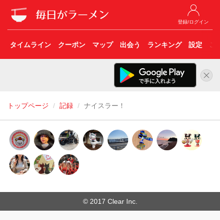
登録/ログイン
タイムライン
クーポン
マップ
出会う
ランキング
設定
こ
トップページ
記録
ナイスラー！
© 2017 Clear Inc.