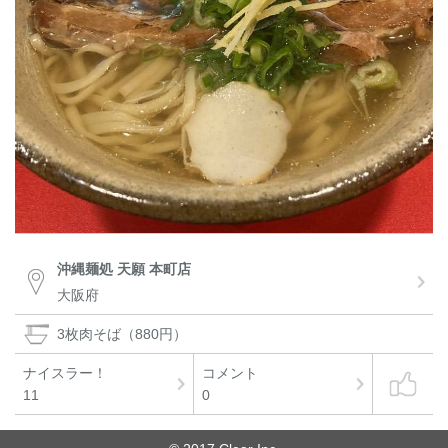
沖縄麺処 天願 本町店
大阪府
3枚肉そば（880円）
ナイスラー！
コメント
11
0