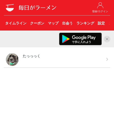
登録/ログイン
タイムライン
クーポン
マップ
出会う
ランキング
設定
こ
たっっっく