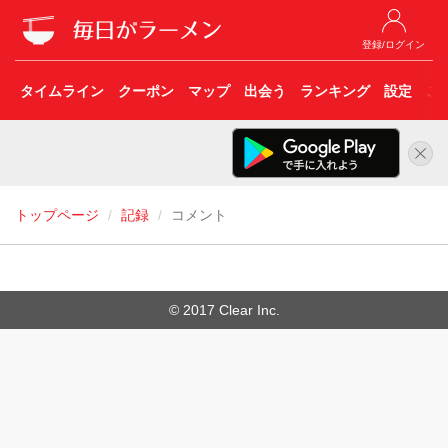
登録/ログイン
タイムライン
クーポン
マップ
出会う
ランキング
設定
こ
トップページ
記録
コメント
© 2017 Clear Inc.