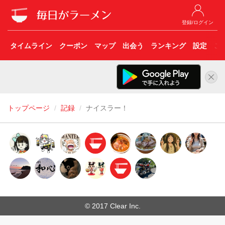
登録/ログイン
タイムライン
クーポン
マップ
出会う
ランキング
設定
こ
トップページ
記録
ナイスラー！
© 2017 Clear Inc.