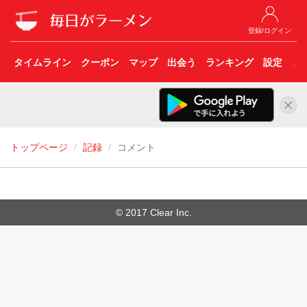
登録/ログイン
タイムライン
クーポン
マップ
出会う
ランキング
設定
こ
トップページ
記録
コメント
© 2017 Clear Inc.