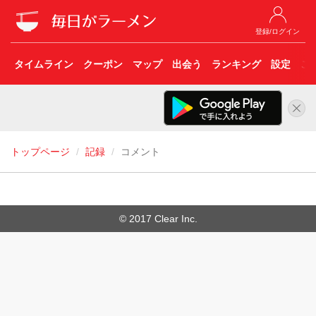
登録/ログイン
タイムライン
クーポン
マップ
出会う
ランキング
設定
こ
トップページ
記録
コメント
© 2017 Clear Inc.