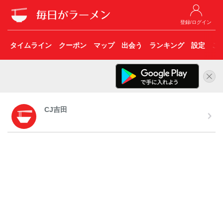
登録/ログイン
タイムライン
クーポン
マップ
出会う
ランキング
設定
こ
CJ吉田