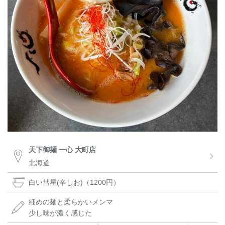
天下御麺 一心 大町店
北海道
白い彗星(辛しお)（1200円）
細めの麺と柔らかいメンマ
少し味が濃く感じた