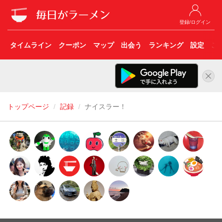
登録/ログイン
タイムライン
クーポン
マップ
出会う
ランキング
設定
こ
トップページ
記録
ナイスラー！