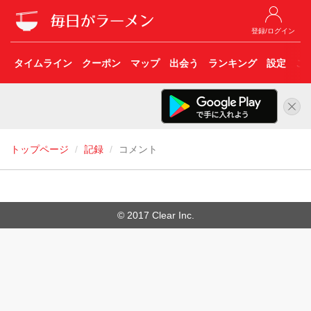
登録/ログイン
タイムライン
クーポン
マップ
出会う
ランキング
設定
こ
トップページ
記録
コメント
© 2017 Clear Inc.