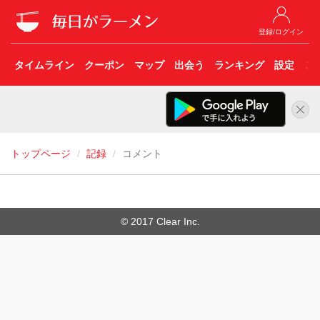
登録/ログイン
タイムライン
クーポン
マップ
出会う
ランキング
設定
こ
トップページ
記録
コメント
© 2017 Clear Inc.