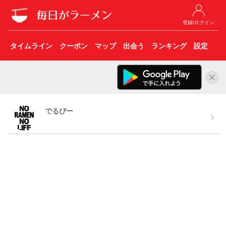
登録/ログイン
タイムライン
クーポン
マップ
出会う
ランキング
設定
こ
でるぴー