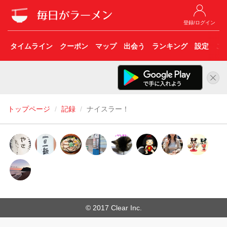
登録/ログイン
タイムライン
クーポン
マップ
出会う
ランキング
設定
こ
トップページ
記録
ナイスラー！
© 2017 Clear Inc.