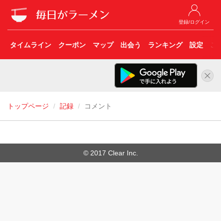
登録/ログイン
タイムライン
クーポン
マップ
出会う
ランキング
設定
こ
トップページ
記録
コメント
© 2017 Clear Inc.