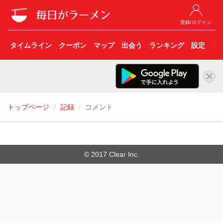
登録/ログイン
タイムライン
クーポン
マップ
出会う
ランキング
設定
こ
トップページ
記録
コメント
© 2017 Clear Inc.