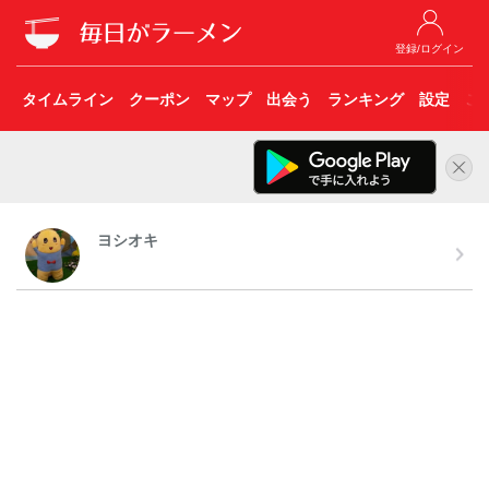
登録/ログイン
タイムライン
クーポン
マップ
出会う
ランキング
設定
こ
ヨシオキ